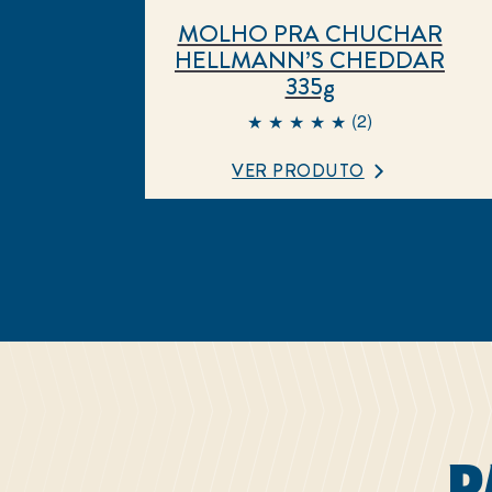
MOLHO PRA CHUCHAR
HELLMANN’S CHEDDAR
335g
(2)
A classificação
média deste
VER PRODUTO
MOLHO PRA
CHUCHAR
HELLMANN’S
CHEDDAR
335g é 5.0 de 5
de 2
classificações.
D