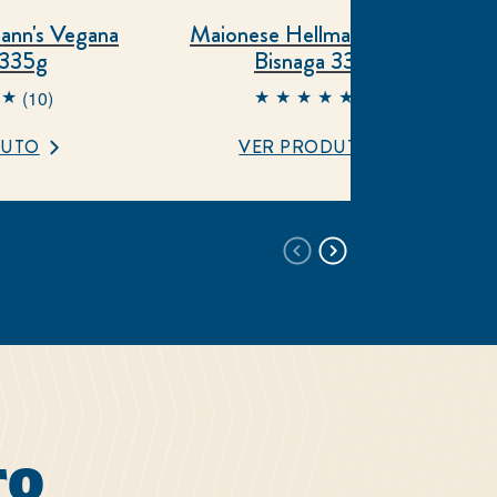
ann's Vegana
Maionese Hellmann's Verde
 335g
Bisnaga 335g
(10)
(7)
A classificação
A classificação
média deste
média deste
DUTO
VER PRODUTO
Maionese
Maionese
ellmann&#39;s
Hellmann&#39;s
egana Bisnaga
Verde Bisnaga
35g é 5.0 de 5
335g é 5.0 de 5
de 10
de 7
classificações.
classificações.
TO