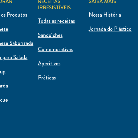
ORAR
RECEITAS
SAIBA MAIS
IRRESISTÍVEIS
 os Produtos
Nossa História
Todas as receitas
nese
Jornada do Plástico
Sanduíches
ese Saborizada
Comemorativas
 para Salada
Aperitivos
hup
Práticas
arda
ecue