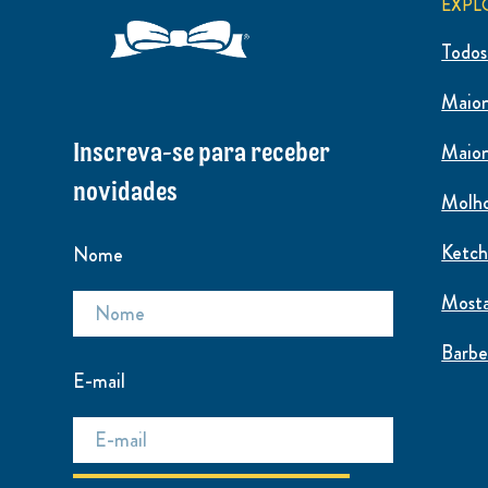
EXPL
Todos
Maio
Inscreva-se para receber
Maion
novidades
Molho
Ketc
Nome
Most
Barb
E-mail