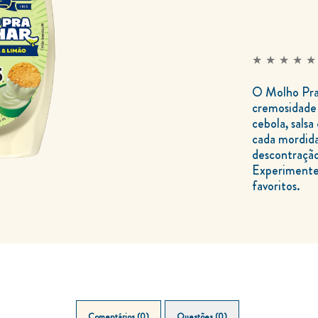
Nenhuma
avaliação
O Molho Pra Chuchar Cebola, Salsa e Limão combina
enviada
cremosidade 
para
cebola, salsa
este
cada mordida
product
descontração
Experimente 
favoritos.
Comentários (0)
Questões (0)