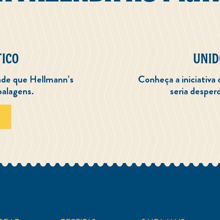
ICO
UNID
ade que Hellmann’s
Conheça a iniciativa
balagens.
seria despe
 DO PLÁSTICO