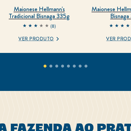
Maionese Hellmann's
Maionese Hellm
Tradicional Bisnaga 335g
Bisnaga
(8)
A classificação
média deste
VER PRODUTO
VER PRO
Maionese
Hellmann&#39;s
H
Tradicional
V
Bisnaga 335g é
3
3.0 de 5 de 8
classificações.
A FAZENDA AO PRA