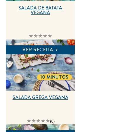
SALADA DE BATATA
VEGANA
Nenhuma
avaliação
enviada
para
VER RECEITA
este
recipe
10 MINUTOS
TOTALTIME
SALADA GREGA VEGANA
A
(6)
classificação
média
deste