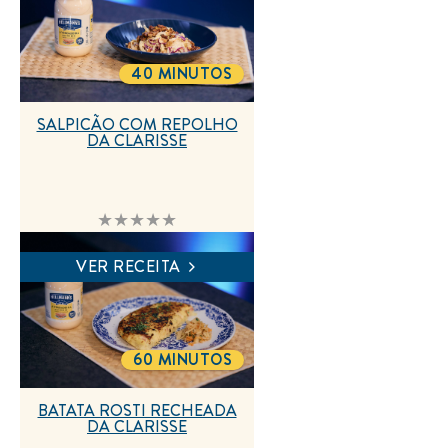
40 MINUTOS
TOTALTIME
SALPICÃO COM REPOLHO
DA CLARISSE
Nenhuma
avaliação
enviada
para
VER RECEITA
este
recipe
60 MINUTOS
TOTALTIME
BATATA ROSTI RECHEADA
DA CLARISSE