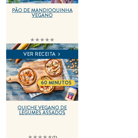
PÃO DE MANDIOQUINHA
VEGANO
Nenhuma
avaliação
enviada
para
VER RECEITA
este
recipe
60 MINUTOS
TOTALTIME
QUICHE VEGANO DE
LEGUMES ASSADOS
A
(1)