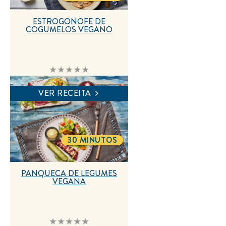
ESTROGONOFE DE
COGUMELOS VEGANO
Nenhuma
avaliação
enviada
para
VER RECEITA
este
recipe
30 MINUTOS
TOTALTIME
PANQUECA DE LEGUMES
VEGANA
Nenhuma
avaliação