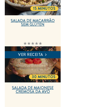
é
5.0
15 MINUTOS
TOTALTIME
de
5
de
2
SALADA DE MACARRÃO
classificações.
SEM GLÚTEN
Nenhuma
avaliação
enviada
para
VER RECEITA
este
recipe
30 MINUTOS
TOTALTIME
SALADA DE MAIONESE
CREMOSA DA AVÓ