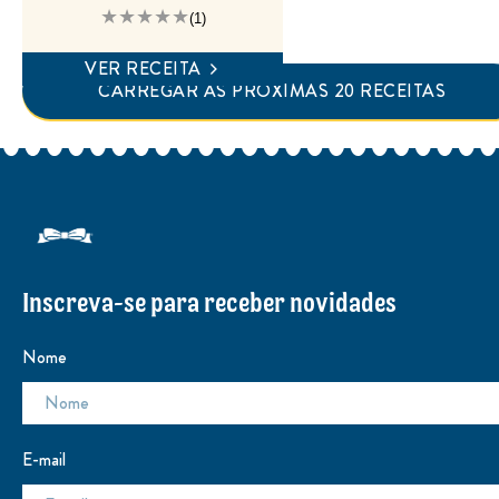
A
(1)
classificação
média
deste
VER RECEITA
Arroz
Integral
CARREGAR AS PRÓXIMAS 20 RECEITAS
e
Orgânico
Turbinado
do
Cady
é
5.0
de
5
de
1
classificações.
Inscreva-se para receber novidades
Nome
E-mail