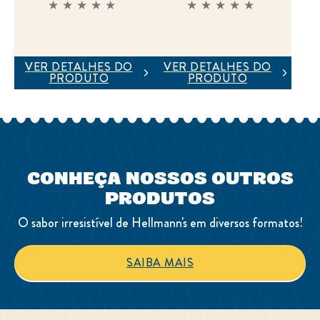
Nenhuma
Nenhuma
avaliação
avaliação
enviada
enviada
para
para
este
este
product
product
VER DETALHES DO
VER DETALHES DO
PRODUTO
PRODUTO
CONHEÇA NOSSOS OUTROS
PRODUTOS
O sabor irresistível de Hellmann's em diversos formatos!
SAIBA MAIS