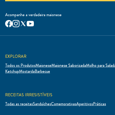
Acompanhe a verdadeira maionese
EXPLORAR
Todos os Produtos
Maionese
Maionese Saborizada
Molho para Salad
Ketchup
Mostarda
Barbecue
RECEITAS IRRESISTÍVEIS
Todas as receitas
Sanduíches
Comemorativas
Aperitivos
Práticas