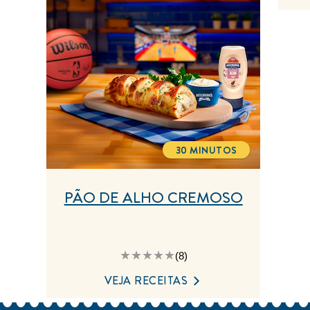
de
Batata
é
4.9
de
5
de
55
classificações.
30 MINUTOS
TOTALTIME
PÃO DE ALHO CREMOSO
A
(8)
classificação
média
VEJA RECEITAS
deste
Pão
de
Alho