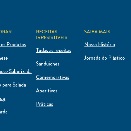
ORAR
RECEITAS
SAIBA MAIS
IRRESISTÍVEIS
 os Produtos
Nossa História
Todas as receitas
nese
Jornada do Plástico
Sanduíches
ese Saborizada
Comemorativas
 para Salada
Aperitivos
hup
Práticas
arda
ecue