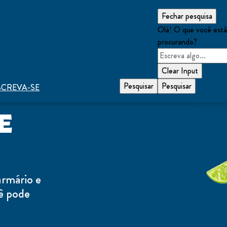
Fechar pesquisa
Olá! O que você est
procurando?
Clear Input
Pesquisar
Pesquisar
SCREVA-SE
E
armário e
cê pode