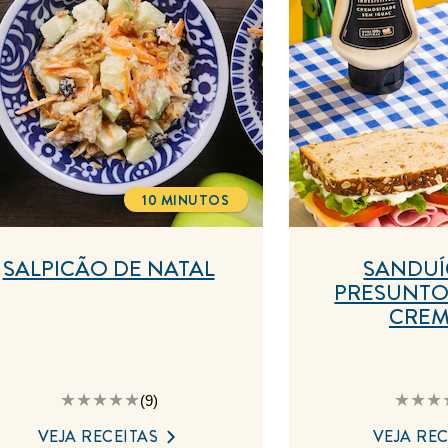
10 MINUTOS
TOTALTIME
SALPICÃO DE NATAL
SANDUÍ
PRESUNTO
CRE
A
A
(9)
classificação
c
média
m
VEJA RECEITAS
VEJA REC
deste
d
Salpicão
S