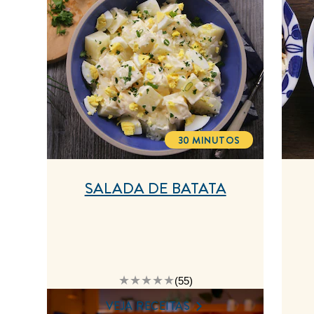
30 MINUTOS
TOTALTIME
SALADA DE BATATA
A
(55)
classificação
média
VEJA RECEITAS
deste
Salada