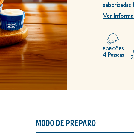
4.8
saborizadas 
de
5
de
Ver Informa
4
classificações.
PORÇÕES
4 Pessoas
2
MODO DE PREPARO