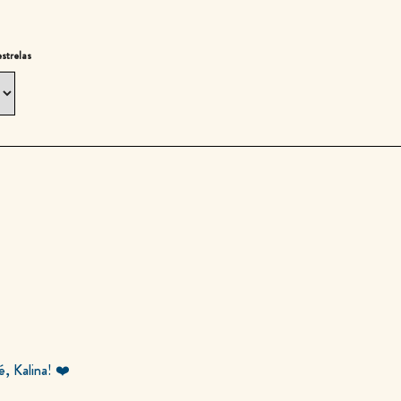
estrelas
é, Kalina! ❤️