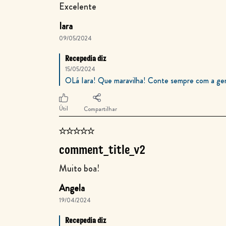
Excelente
Iara
09/05/2024
Recepedia diz
15/05/2024
OLá Iara! Que maravilha! Conte sempre com a gent
Útil
Compartilhar
comment_title_v2
Muito boa!
Angela
19/04/2024
Recepedia diz