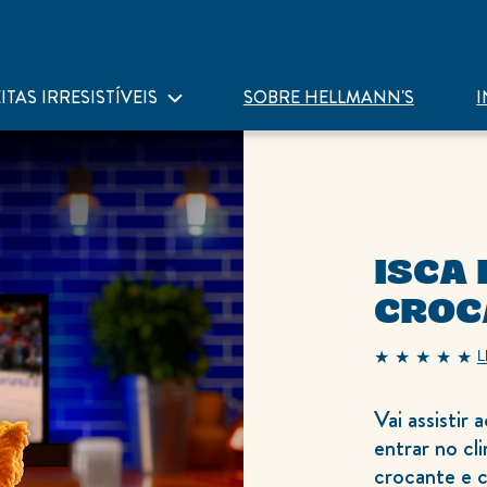
ITAS IRRESISTÍVEIS
SOBRE HELLMANN'S
I
ISCA
CROC
L
A
classificação
média
deste
Vai assistir
Isca
de
entrar no cl
Frango
Crocante
crocante e 
é