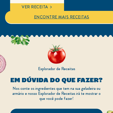
média
deste
VER RECEITA
X-
Egg
é
ENCONTRE MAIS RECEITAS
4.7
de
5
de
3
classificações.
Explorador de Receitas
EM DÚVIDA DO QUE FAZER?
Nos conte os ingredientes que tem na sua geladeira ou
armário e nosso Explorador de Receitas irá te mostrar o
que você pode fazer!