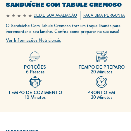
SANDUÍCHE COM TABULE CREMOSO
DEIXE SUA AVALIAÇÃO
FAÇA UMA PERGUNTA
Nenhuma
avaliação
O Sanduíche Com Tabule Cremoso traz um toque libanês para
enviada
para
incrementar o seu lanche. Confira como preparar na sua casa!
este
recipe
Ver Informações Nutricionais
PORÇÕES
TEMPO DE PREPARO
6 Pessoas
20 Minutos
TEMPO DE COZIMENTO
PRONTO EM
10 Minutos
30 Minutos