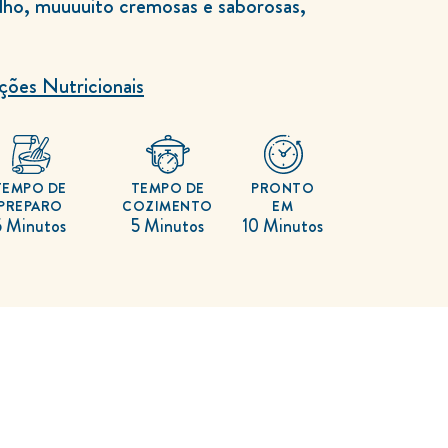
ilho, muuuuito cremosas e saborosas,
ra acompanhar qualquer prato. Práticas
las vão incrementar o seu lanche do dia a
ções Nutricionais
TEMPO DE
TEMPO DE
PRONTO
PREPARO
COZIMENTO
EM
5 Minutos
5 Minutos
10 Minutos