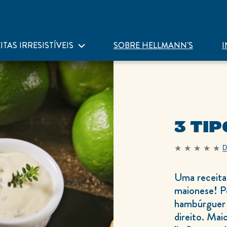
ITAS IRRESISTÍVEIS
SOBRE HELLMANN'S
I
3 TI
D
Nenhuma
avaliação
enviada
para
Uma receita 
este
recipe
maionese! Pe
hambúrguer 
direito. Ma