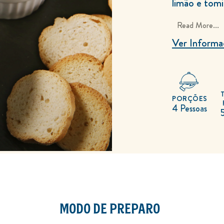
limão e tom
perfeitas pa
Read More...
e simples, e
dia.
Ver Informa
PORÇÕES
4 Pessoas
MODO DE PREPARO