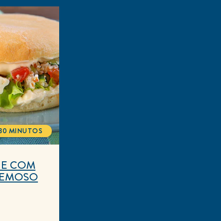
30 MINUTOS
TOTALTIME
HE COM
REMOSO