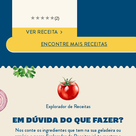
A
(2)
classificação
média
deste
VER RECEITA
X-
Salada
é
ENCONTRE MAIS RECEITAS
3.5
de
5
de
2
classificações.
Explorador de Receitas
EM DÚVIDA DO QUE FAZER?
Nos conte os ingredientes que tem na sua geladeira ou