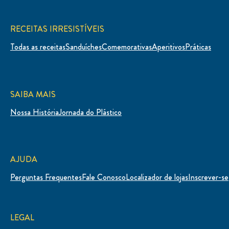
RECEITAS IRRESISTÍVEIS
Todas as receitas
Sanduíches
Comemorativas
Aperitivos
Práticas
SAIBA MAIS
Nossa História
Jornada do Plástico
AJUDA
Perguntas Frequentes
Fale Conosco
Localizador de lojas
Inscrever-se
LEGAL