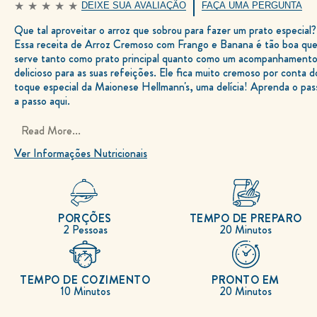
DEIXE SUA AVALIAÇÃO
FAÇA UMA PERGUNTA
Nenhuma
avaliação
Que tal aproveitar o arroz que sobrou para fazer um prato especial?
enviada
para
Essa receita de Arroz Cremoso com Frango e Banana é tão boa qu
este
recipe
serve tanto como prato principal quanto como um acompanhament
delicioso para as suas refeições. Ele fica muito cremoso por conta d
toque especial da Maionese Hellmann's, uma delícia! Aprenda o pas
a passo aqui.
Read More...
Ver Informações Nutricionais
PORÇÕES
TEMPO DE PREPARO
2 Pessoas
20 Minutos
TEMPO DE COZIMENTO
PRONTO EM
10 Minutos
20 Minutos