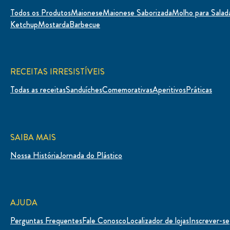
Todos os Produtos
Maionese
Maionese Saborizada
Molho para Salad
Ketchup
Mostarda
Barbecue
RECEITAS IRRESISTÍVEIS
Todas as receitas
Sanduíches
Comemorativas
Aperitivos
Práticas
SAIBA MAIS
Nossa História
Jornada do Plástico
AJUDA
Perguntas Frequentes
Fale Conosco
Localizador de lojas
Inscrever-se