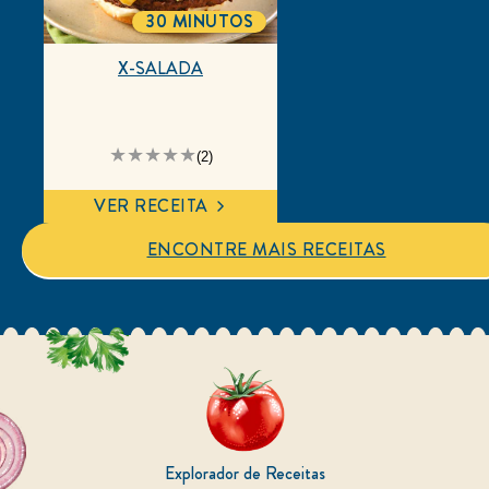
30 MINUTOS
TOTALTIME
X-SALADA
A
(2)
classificação
média
deste
VER RECEITA
X-
Salada
é
ENCONTRE MAIS RECEITAS
3.5
de
5
de
2
classificações.
Explorador de Receitas