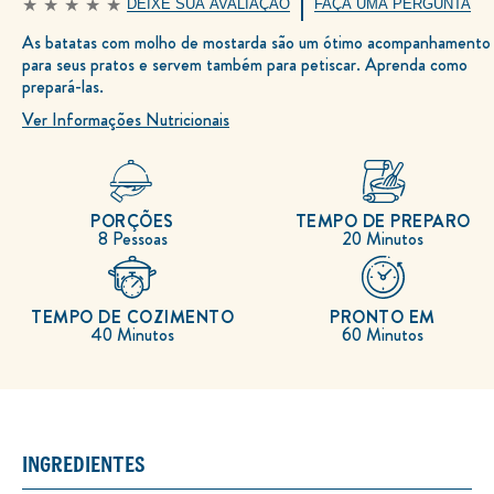
DEIXE SUA AVALIAÇÃO
FAÇA UMA PERGUNTA
Nenhuma
avaliação
As batatas com molho de mostarda são um ótimo acompanhamento
enviada
para
para seus pratos e servem também para petiscar. Aprenda como
este
recipe
prepará-las.
Ver Informações Nutricionais
PORÇÕES
TEMPO DE PREPARO
8 Pessoas
20 Minutos
TEMPO DE COZIMENTO
PRONTO EM
40 Minutos
60 Minutos
INGREDIENTES