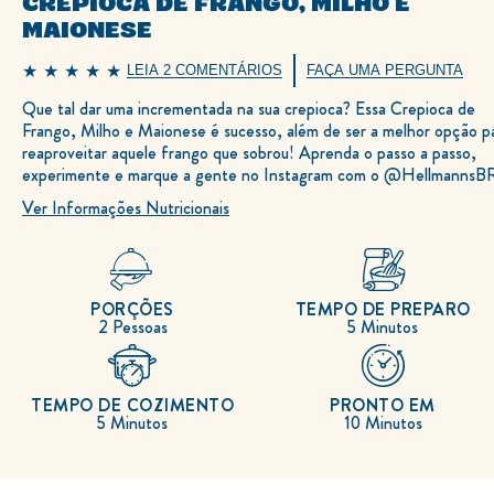
CREPIOCA DE FRANGO, MILHO E
MAIONESE
LEIA 2 COMENTÁRIOS
FAÇA UMA PERGUNTA
A
classificação
Que tal dar uma incrementada na sua crepioca? Essa Crepioca de
média
deste
Frango, Milho e Maionese é sucesso, além de ser a melhor opção p
Crepioca
de
reaproveitar aquele frango que sobrou! Aprenda o passo a passo,
Frango,
experimente e marque a gente no Instagram com o @HellmannsB
Milho
e
Ver Informações Nutricionais
Maionese
é
5.0
de
5
de
2
PORÇÕES
TEMPO DE PREPARO
classificações.
2 Pessoas
5 Minutos
TEMPO DE COZIMENTO
PRONTO EM
5 Minutos
10 Minutos