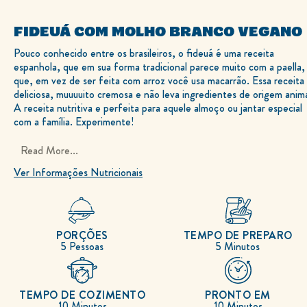
FIDEUÁ COM MOLHO BRANCO VEGANO
DEIXE SUA AVALIAÇÃO
FAÇA UMA PERGUNTA
Nenhuma
avaliação
Pouco conhecido entre os brasileiros, o fideuá é uma receita
enviada
para
espanhola, que em sua forma tradicional parece muito com a paella,
este
recipe
que, em vez de ser feita com arroz você usa macarrão. Essa receita
deliciosa, muuuuito cremosa e não leva ingredientes de origem anima
A receita nutritiva e perfeita para aquele almoço ou jantar especial
com a família. Experimente!
Read More...
Ver Informações Nutricionais
PORÇÕES
TEMPO DE PREPARO
5 Pessoas
5 Minutos