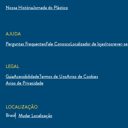
EXPLORAR
Todos os Produtos
Maionese
Maionese Saborizada
Molho para Salad
Ketchup
Mostarda
Barbecue
RECEITAS IRRESISTÍVEIS
Todas as receitas
Sanduíches
Comemorativas
Aperitivos
Práticas
SAIBA MAIS
Nossa História
Jornada do Plástico