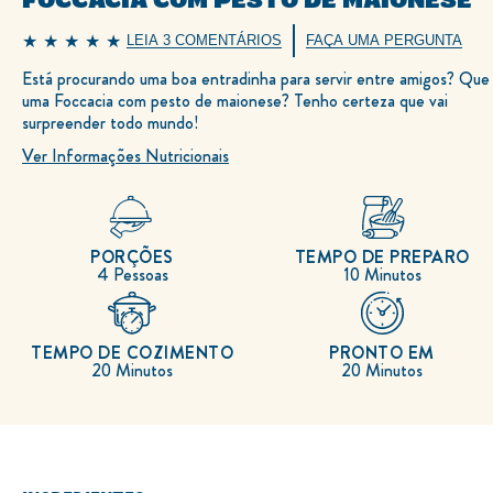
LEIA 3 COMENTÁRIOS
FAÇA UMA PERGUNTA
A
classificação
Está procurando uma boa entradinha para servir entre amigos? Que 
média
uma Foccacia com pesto de maionese? Tenho certeza que vai
deste
Foccacia
surpreender todo mundo!
com
Ver Informações Nutricionais
Pesto
de
Maionese
é
4.7
de
PORÇÕES
TEMPO DE PREPARO
5
4 Pessoas
10 Minutos
de
3
classificações.
TEMPO DE COZIMENTO
PRONTO EM
20 Minutos
20 Minutos