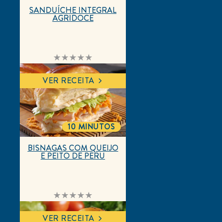
Ordenar por
Filtrar por classificação por estrelas
Adorei
Experimentei e adorei!
Andrea
Usuário verificado
27/10/2020
Relatório
Útil
Compartilhar
Receita maravilhosa!!