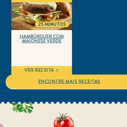
Uma delícia!!!
Carolayne
25/10/2020
Relatório
Útil
Compartilhar
MAIS RECEITAS
IRRESISTÍVEIS
Explore nossas receitas deliciosas!