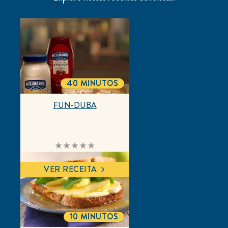
1 classificações, 2 comentários
DEIXE SUA AVALIAÇÃO
FAÇA UMA PERGUNTA
Instantâneo de classificação
5
2
4
1
3
2
1
2
Avaliações
Exibindo
1-2
de
2