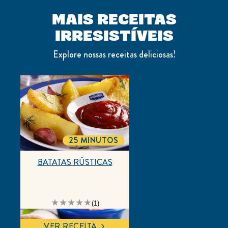
MAIS RECEITAS
IRRESISTÍVEIS
Explore nossas receitas deliciosas!
25 MINUTOS
TOTALTIME
BATATAS RÚSTICAS
A
(1)
classificação
média
deste
VER RECEITA
BATATAS