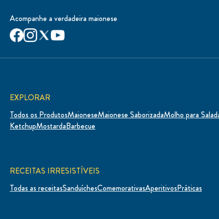
Acompanhe a verdadeira maionese
EXPLORAR
Todos os Produtos
Maionese
Maionese Saborizada
Molho para Salad
Ketchup
Mostarda
Barbecue
RECEITAS IRRESISTÍVEIS
Todas as receitas
Sanduíches
Comemorativas
Aperitivos
Práticas