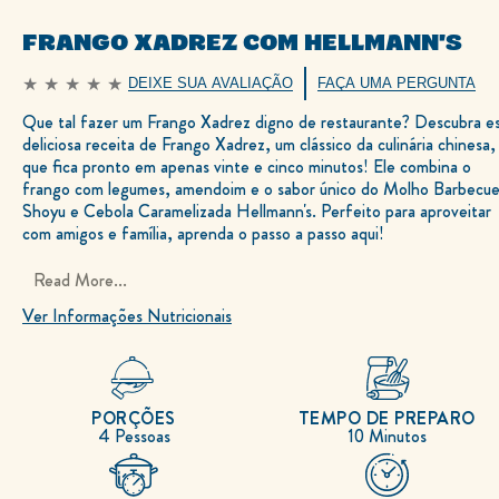
FRANGO XADREZ COM HELLMANN'S
DEIXE SUA AVALIAÇÃO
FAÇA UMA PERGUNTA
Nenhuma
avaliação
Que tal fazer um Frango Xadrez digno de restaurante? Descubra e
enviada
para
deliciosa receita de Frango Xadrez, um clássico da culinária chinesa,
este
recipe
que fica pronto em apenas vinte e cinco minutos! Ele combina o
frango com legumes, amendoim e o sabor único do Molho Barbecu
Shoyu e Cebola Caramelizada Hellmann's. Perfeito para aproveitar
com amigos e família, aprenda o passo a passo aqui!
Read More...
Ver Informações Nutricionais
PORÇÕES
TEMPO DE PREPARO
4 Pessoas
10 Minutos