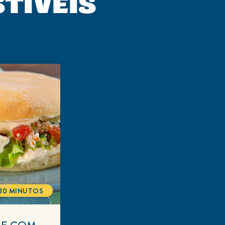
STÍVEIS
30 MINUTOS
TOTALTIME
HE COM