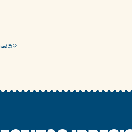
itas!😍💛