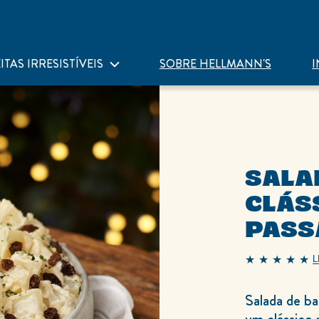
ITAS IRRESISTÍVEIS
SOBRE HELLMANN'S
I
SALA
CLÁS
PASS
L
A
classificação
média
deste
Salada de ba
Salada
de
um clássico 
Batata