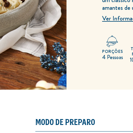
Clássica
amantes de 
com
Uva
Passa
Ver Informa
é
5.0
de
5
de
1
classificações.
PORÇÕES
4 Pessoas
1
MODO DE PREPARO