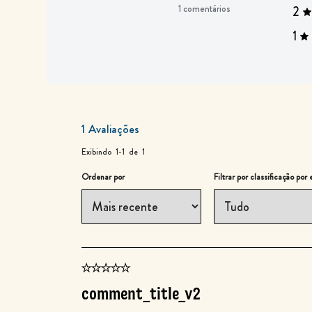
1 comentários
2
1
1
Avaliações
Exibindo
1-1
de
1
Ordenar por
Filtrar por classificação por 
comment_title_v2