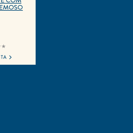
REMOSO
huma
iação
ada
ITA
pe