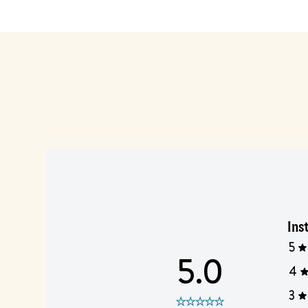
Ins
5
5.0
4
3