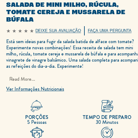
SALADA DE MINI MILHO, RÚCULA,
TOMATE CEREJA E MUSSARELA DE
BÚFALA
DEIXE SUA AVALIAÇÃO
FAÇA UMA PERGUNTA
Nenhuma
avaliação
Está sem ideias para fugir da salada batida de alface com tomate?
enviada
para
Experimente novas combinações! Essa receita de salada tem mini
este
recipe
milho, rúcula, tomate cereja e mussarela de búfala e para acompanh
vinagrete de vinagre balsâmico. Uma salada completa para acompan
as refeições do dia-a-dia. Experimente!
Read More...
Ver Informações Nutricionais
PORÇÕES
TEMPO DE PREPARO
5 Pessoas
30 Minutos