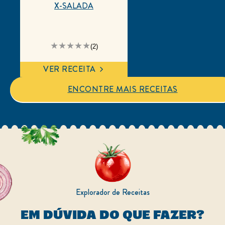
X-SALADA
A
(2)
classificação
média
deste
VER RECEITA
X-
Salada
é
ENCONTRE MAIS RECEITAS
3.5
de
5
de
2
classificações.
Explorador de Receitas
EM DÚVIDA DO QUE FAZER?