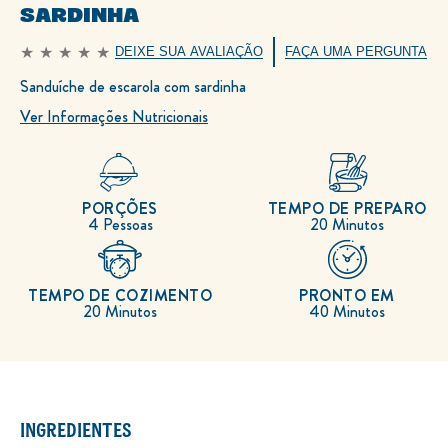
SARDINHA
DEIXE SUA AVALIAÇÃO
FAÇA UMA PERGUNTA
Nenhuma
avaliação
Sanduíche de escarola com sardinha
enviada
para
este
Ver Informações Nutricionais
recipe
PORÇÕES
TEMPO DE PREPARO
4 Pessoas
20 Minutos
TEMPO DE COZIMENTO
PRONTO EM
20 Minutos
40 Minutos
INGREDIENTES