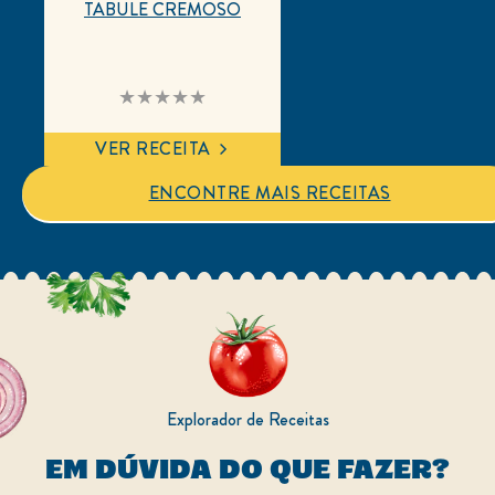
TABULE CREMOSO
Nenhuma
avaliação
enviada
para
VER RECEITA
este
recipe
ENCONTRE MAIS RECEITAS
Explorador de Receitas
EM DÚVIDA DO QUE FAZER?