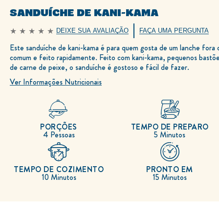
SANDUÍCHE DE KANI-KAMA
DEIXE SUA AVALIAÇÃO
FAÇA UMA PERGUNTA
Nenhuma
avaliação
Este sanduíche de kani-kama é para quem gosta de um lanche fora 
enviada
para
comum e feito rapidamente. Feito com kani-kama, pequenos bastõ
este
recipe
de carne de peixe, o sanduíche é gostoso e fácil de fazer.
Ver Informações Nutricionais
PORÇÕES
TEMPO DE PREPARO
4 Pessoas
5 Minutos
TEMPO DE COZIMENTO
PRONTO EM
10 Minutos
15 Minutos