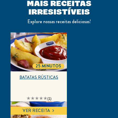
MAIS RECEITAS
IRRESISTÍVEIS
Explore nossas receitas deliciosas!
25 MINUTOS
TOTALTIME
BATATAS RÚSTICAS
A
(1)
classificação
média
deste
VER RECEITA
BATATAS
RÚSTICAS
é