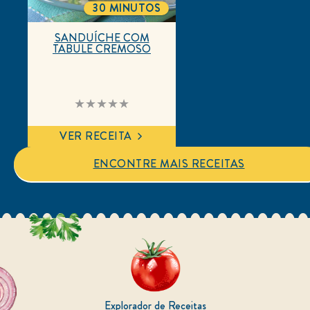
30 MINUTOS
TOTALTIME
SANDUÍCHE COM
TABULE CREMOSO
Nenhuma
avaliação
enviada
para
VER RECEITA
este
recipe
ENCONTRE MAIS RECEITAS
Explorador de Receitas