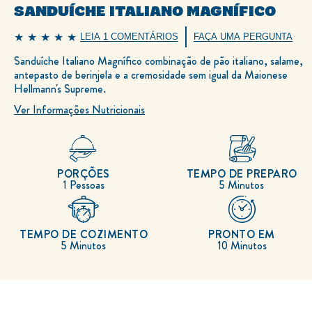
SANDUÍCHE ITALIANO MAGNÍFICO
LEIA 1 COMENTÁRIOS
FAÇA UMA PERGUNTA
A
classificação
Sanduíche Italiano Magnífico combinação de pão italiano, salame,
média
deste
antepasto de berinjela e a cremosidade sem igual da Maionese
Sanduíche
Italiano
Hellmann's Supreme.
Magnífico
é
Ver Informações Nutricionais
5.0
de
5
de
1
classificações.
PORÇÕES
TEMPO DE PREPARO
1 Pessoas
5 Minutos
TEMPO DE COZIMENTO
PRONTO EM
5 Minutos
10 Minutos