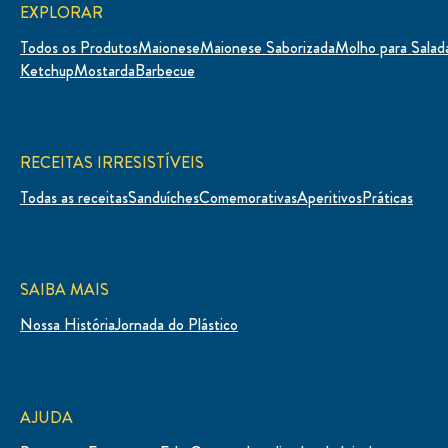
EXPLORAR
Todos os Produtos
Maionese
Maionese Saborizada
Molho para Salad
Ketchup
Mostarda
Barbecue
RECEITAS IRRESISTÍVEIS
Todas as receitas
Sanduíches
Comemorativas
Aperitivos
Práticas
SAIBA MAIS
Nossa História
Jornada do Plástico
AJUDA