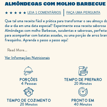
ALMÔNDEGAS COM MOLHO BARBECUE
LEIA 1 COMENTÁRIOS
FAÇA UMA PERGUNTA
A
classificação
Que tal uma receita fácil e prática para transformar o seu almoço d
média
deste
dia-a-dia em uma data especial? Experimente essa receita saborosa
Almôndegas
com
Almôndegas com molho Barbecue, suculentas e saborosas, perfeita
Molho
para acompanhar com batatas assadas, ou uma porção de arroz bra
Barbecue
é
fresquinho. Aprenda o passo a passo aqui!
5.0
de
5
Read More...
de
1
Ver Informações Nutricionais
classificações.
PORÇÕES
TEMPO DE PREPARO
4 Pessoas
20 Minutos
TEMPO DE COZIMENTO
PRONTO EM
20 Minutos
40 Minutos