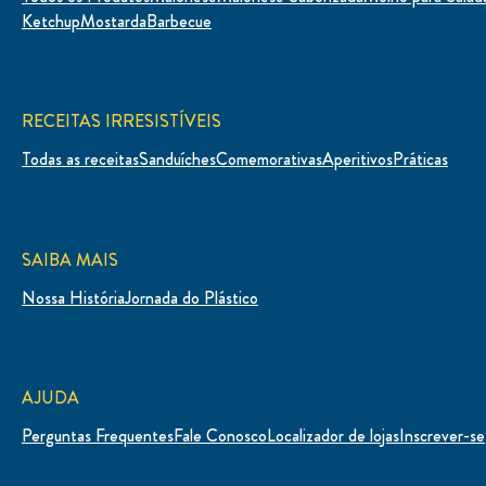
Ketchup
Mostarda
Barbecue
RECEITAS IRRESISTÍVEIS
Todas as receitas
Sanduíches
Comemorativas
Aperitivos
Práticas
SAIBA MAIS
Nossa História
Jornada do Plástico
AJUDA
Perguntas Frequentes
Fale Conosco
Localizador de lojas
Inscrever-se