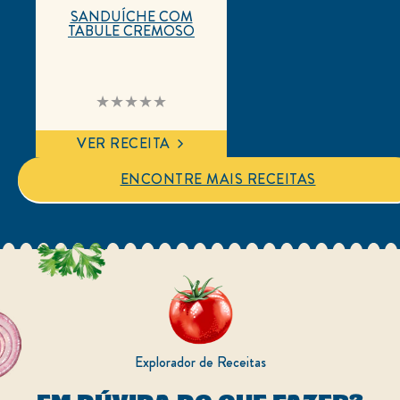
SANDUÍCHE COM
TABULE CREMOSO
Nenhuma
avaliação
enviada
para
VER RECEITA
este
recipe
ENCONTRE MAIS RECEITAS
Explorador de Receitas