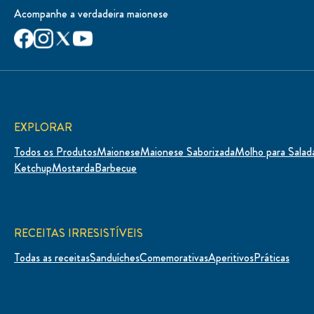
Acompanhe a verdadeira maionese
EXPLORAR
Todos os Produtos
Maionese
Maionese Saborizada
Molho para Salad
Ketchup
Mostarda
Barbecue
RECEITAS IRRESISTÍVEIS
Todas as receitas
Sanduíches
Comemorativas
Aperitivos
Práticas