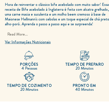
avaliação
Hora de reinventar o clássico bife acebolado com muito sabor! Essa
enviada
para
receita de Bife acebolado à Inglaterra é feita com alcatra grelhado,
este
recipe
uma carne macia e suculenta e um molho beem cremoso à base de
Maionese Hellmann's com cebolas e um toque especial de chá preto
alho-poró. Aprenda o passo a passo aqui e se surpreenda!
Read More...
Ver Informações Nutricionais
PORÇÕES
TEMPO DE PREPARO
4 Pessoas
20 Minutos
TEMPO DE COZIMENTO
PRONTO EM
20 Minutos
40 Minutos