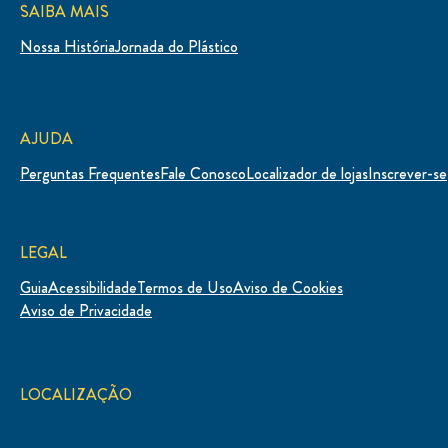
SAIBA MAIS
Nossa História
Jornada do Plástico
AJUDA
Perguntas Frequentes
Fale Conosco
Localizador de lojas
Inscrever-se
LEGAL
Guia
Acessibilidade
Termos de Uso
Aviso de Cookies
Definições de Cookies
Aviso de Privacidade
LOCALIZAÇÃO
Brasil
Mudar Localização