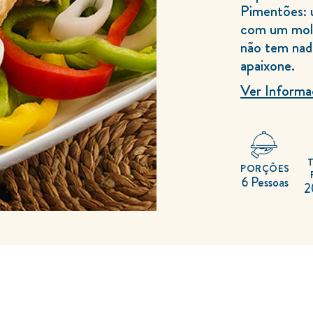
Pimentões: 
com um molh
não tem nada
apaixone.
Ver Informa
PORÇÕES
6 Pessoas
2