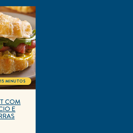
15 MINUTOS
TOTALTIME
NT COM
IO E
RRAS