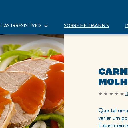
ITAS IRRESISTÍVEIS
SOBRE HELLMANN'S
I
CARN
MOLH
D
Nenhuma
avaliação
enviada
para
Que tal uma 
este
recipe
variar um po
Experimente