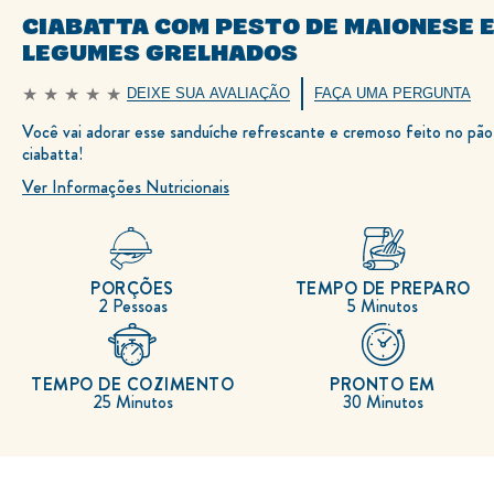
CIABATTA COM PESTO DE MAIONESE 
LEGUMES GRELHADOS
DEIXE SUA AVALIAÇÃO
FAÇA UMA PERGUNTA
Nenhuma
avaliação
Você vai adorar esse sanduíche refrescante e cremoso feito no pão
enviada
para
ciabatta!
este
recipe
Ver Informações Nutricionais
PORÇÕES
TEMPO DE PREPARO
2 Pessoas
5 Minutos
TEMPO DE COZIMENTO
PRONTO EM
25 Minutos
30 Minutos