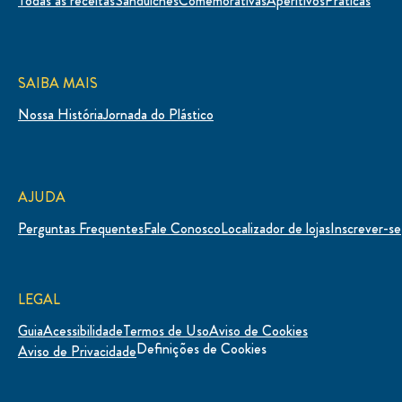
Todas as receitas
Sanduíches
Comemorativas
Aperitivos
Práticas
SAIBA MAIS
Nossa História
Jornada do Plástico
AJUDA
Perguntas Frequentes
Fale Conosco
Localizador de lojas
Inscrever-se
LEGAL
Guia
Acessibilidade
Termos de Uso
Aviso de Cookies
Definições de Cookies
Aviso de Privacidade