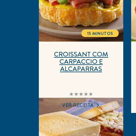
15 MINUTOS
TOTALTIME
CROISSANT COM
CARPACCIO E
ALCAPARRAS
Nenhuma
avaliação
enviada
VER RECEITA
para
este
recipe