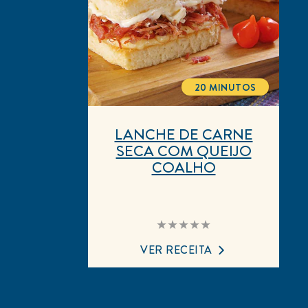
20 MINUTOS
TOTALTIME
LANCHE DE CARNE
SECA COM QUEIJO
COALHO
Nenhuma
avaliação
enviada
VER RECEITA
para
este
recipe