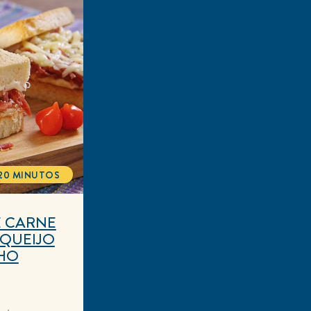
20 MINUTOS
TOTALTIME
E CARNE
 QUEIJO
HO
huma