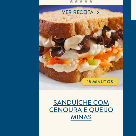
avaliação
enviada
VER RECEITA
para
este
recipe
15 MINUTOS
TOTALTIME
SANDUÍCHE COM
CENOURA E QUEIJO
MINAS