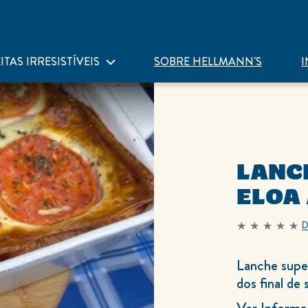
ITAS IRRESISTÍVEIS
SOBRE HELLMANN'S
I
LANC
ELOA
D
Nenhuma
avaliação
enviada
para
Lanche super
este
recipe
dos final de
Ver Informa