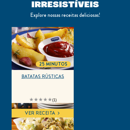
IRRESISTÍVEIS
Explore nossas receitas deliciosas!
25 MINUTOS
TOTALTIME
BATATAS RÚSTICAS
A
(1)
classificação
média
deste
VER RECEITA
BATATAS
RÚSTICAS
é
5.0
de