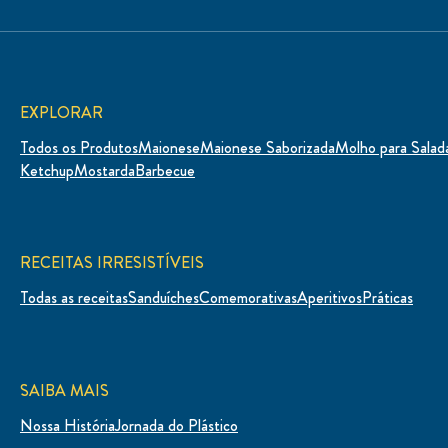
EXPLORAR
Todos os Produtos
Maionese
Maionese Saborizada
Molho para Salad
Ketchup
Mostarda
Barbecue
RECEITAS IRRESISTÍVEIS
Todas as receitas
Sanduíches
Comemorativas
Aperitivos
Práticas
SAIBA MAIS
Nossa História
Jornada do Plástico