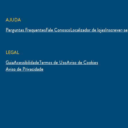
AJUDA
Perguntas Frequentes
Fale Conosco
Localizador de lojas
Inscrever-se
LEGAL
Guia
Acessibilidade
Termos de Uso
Aviso de Cookies
Definições de Cookies
Aviso de Privacidade
LOCALIZAÇÃO
Brasil
Mudar Localização