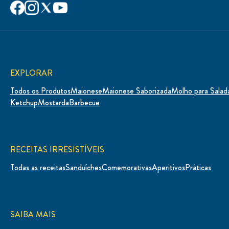
EXPLORAR
Todos os Produtos
Maionese
Maionese Saborizada
Molho para Salad
Ketchup
Mostarda
Barbecue
RECEITAS IRRESISTÍVEIS
Todas as receitas
Sanduíches
Comemorativas
Aperitivos
Práticas
SAIBA MAIS