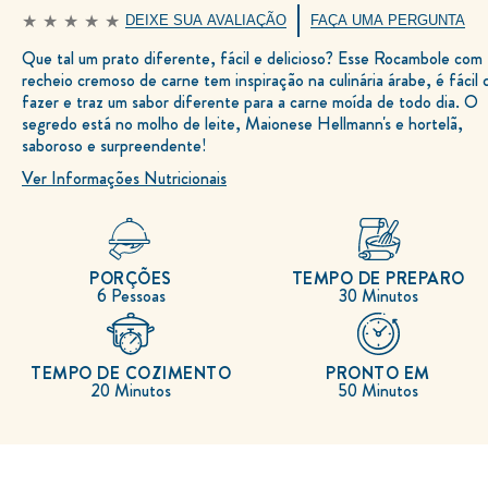
DEIXE SUA AVALIAÇÃO
FAÇA UMA PERGUNTA
Nenhuma
avaliação
Que tal um prato diferente, fácil e delicioso? Esse Rocambole com
enviada
para
recheio cremoso de carne tem inspiração na culinária árabe, é fácil 
este
recipe
fazer e traz um sabor diferente para a carne moída de todo dia. O
segredo está no molho de leite, Maionese Hellmann's e hortelã,
saboroso e surpreendente!
Ver Informações Nutricionais
PORÇÕES
TEMPO DE PREPARO
6 Pessoas
30 Minutos
TEMPO DE COZIMENTO
PRONTO EM
20 Minutos
50 Minutos