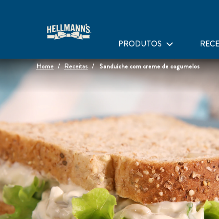
PRODUTOS
RECE
Home
Receitas
Sanduíche com creme de cogumelos