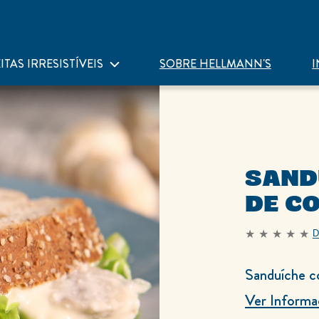
ITAS IRRESISTÍVEIS
SOBRE HELLMANN'S
I
SAND
DE C
D
Nenhuma
avaliação
enviada
para
Sanduíche 
este
recipe
Ver Informa