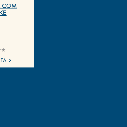
A COM
KE
huma
iação
ada
ITA
pe