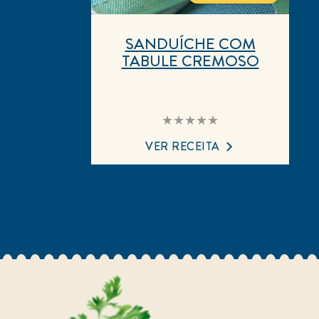
SANDUÍCHE COM
TABULE CREMOSO
Nenhuma
avaliação
enviada
VER RECEITA
para
este
recipe