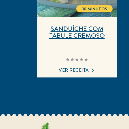
30 MINUTOS
TOTALTIME
SANDUÍCHE COM
TABULE CREMOSO
Nenhuma
avaliação
enviada
VER RECEITA
para
este
recipe