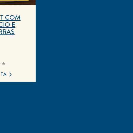
NT COM
IO E
RRAS
huma
iação
ada
ITA
pe