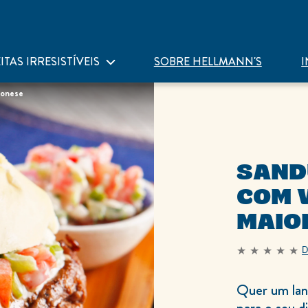
ITAS IRRESISTÍVEIS
SOBRE HELLMANN'S
I
ionese
SAND
COM 
MAIO
D
Nenhuma
avaliação
enviada
para
Quer um lan
este
recipe
para o seu d