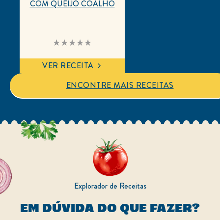
COM QUEIJO COALHO
Nenhuma
avaliação
enviada
para
VER RECEITA
este
recipe
ENCONTRE MAIS RECEITAS
Explorador de Receitas
EM DÚVIDA DO QUE FAZER?