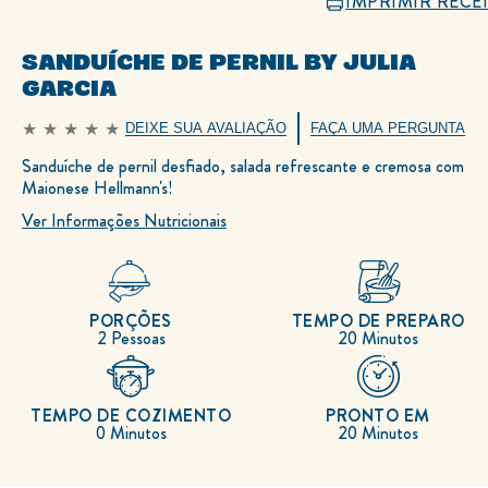
IMPRIMIR RECE
SANDUÍCHE DE PERNIL BY JULIA
GARCIA
DEIXE SUA AVALIAÇÃO
FAÇA UMA PERGUNTA
Nenhuma
avaliação
Sanduíche de pernil desfiado, salada refrescante e cremosa com
enviada
para
Maionese Hellmann's!
este
recipe
Ver Informações Nutricionais
PORÇÕES
TEMPO DE PREPARO
2 Pessoas
20 Minutos
TEMPO DE COZIMENTO
PRONTO EM
0 Minutos
20 Minutos